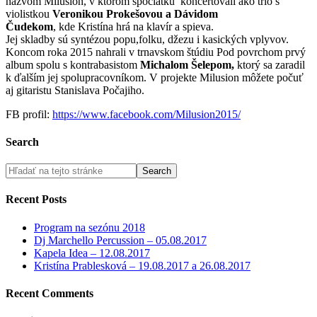
názvom Milusion, v ktorom spočiatku koncertovali ako trio s
violistkou
Veronikou Prokešovou a Dávidom
Čudekom
, kde Kristína hrá na klavír a spieva.
Jej skladby sú syntézou popu,folku, džezu i kasických vplyvov.
Koncom roka 2015 nahrali v trnavskom štúdiu Pod povrchom prvý
album spolu s kontrabasistom
Michalom Šelepom,
ktorý sa zaradil
k ďalším jej spolupracovníkom. V projekte Milusion môžete počuť
aj gitaristu Stanislava Počajiho.
FB profil:
https://www.facebook.com/Milusion2015/
Search
Recent Posts
Program na sezónu 2018
Dj Marchello Percussion – 05.08.2017
Kapela Idea – 12.08.2017
Kristína Prablesková – 19.08.2017 a 26.08.2017
Recent Comments