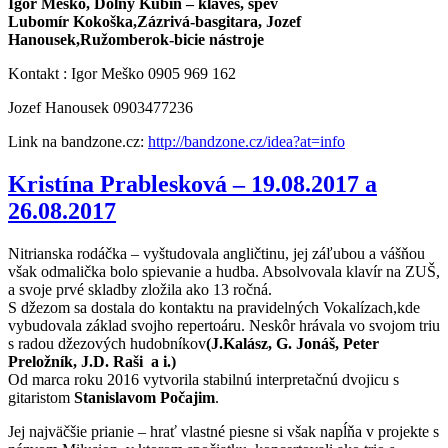
Igor Meško, Dolny Kubin – kláves, spev
Lubomír Kokoška,Zázrivá-basgitara, Jozef
Hanousek,Ružomberok-bicie nástroje
Kontakt : Igor Meško 0905 969 162
Jozef Hanousek 0903477236
Link na bandzone.cz:
http://bandzone.cz/idea?at=info
Kristína Prablesková – 19.08.2017 a
26.08.2017
Nitrianska rodáčka – vyštudovala angličtinu, jej záľubou a vášňou
však odmalička bolo spievanie a hudba. Absolvovala klavír na ZUŠ,
a svoje prvé skladby zložila ako 13 ročná.
S džezom sa dostala do kontaktu na pravidelných Vokalízach,kde
vybudovala základ svojho repertoáru. Neskôr hrávala vo svojom triu
s radou džezových hudobníkov
(J.Kalász, G. Jonáš, Peter
Preložník, J.D. Raši a i.)
Od marca roku 2016 vytvorila stabilnú interpretačnú dvojicu s
gitaristom
Stanislavom Počajim
.
Jej najväčšie prianie – hrať vlastné piesne si však napĺňa v projekte s