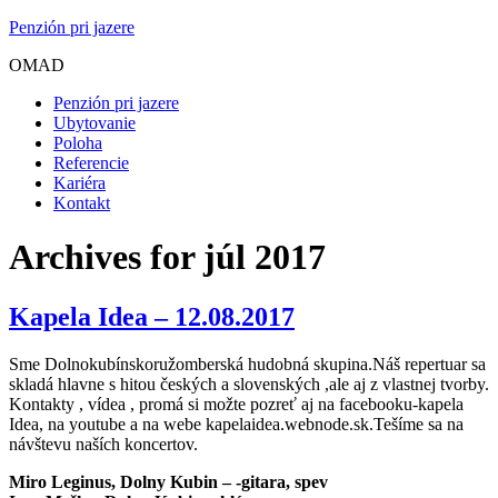
Penzión pri jazere
OMAD
Penzión pri jazere
Ubytovanie
Poloha
Referencie
Kariéra
Kontakt
Archives for júl 2017
Kapela Idea – 12.08.2017
Sme Dolnokubínskoružomberská hudobná skupina.Náš repertuar sa
skladá hlavne s hitou českých a slovenských ,ale aj z vlastnej tvorby.
Kontakty , vídea , promá si možte pozreť aj na facebooku-kapela
Idea, na youtube a na webe kapelaidea.webnode.sk.Tešíme sa na
návštevu naších koncertov.
Miro Leginus, Dolny Kubin – -gitara, spev